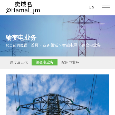
EN
输变电业务
首页
业务领域
智能电网
输变电业务
您当前的位置：
>
>
>
输变电业务
调度及云化
配用电业务